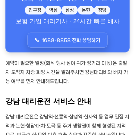
압구정
역삼
삼성
논현
청담
보험 가입 대리기사 · 24시간 빠른 배차
1688-8858 전화 상담하기
예약
이 필요한 일정(회식·행사·심야 귀가·장거리 이동)은 출발
지·도착지·차종·희망 시간을 알려주시면
강남대리비
와 배차 가
능 여부를 먼저 안내해드립니다.
강남 대리운전 서비스 안내
강남 대리운전
은 강남역·선릉역·삼성역·신사역 등 업무 밀집 지
역과 논현·청담·대치·도곡 등 주거 생활권이 함께 형성된 지역
으로, 퇴근·회식·모임 이후 호출 수요가 꾸준한 서비스입니다.