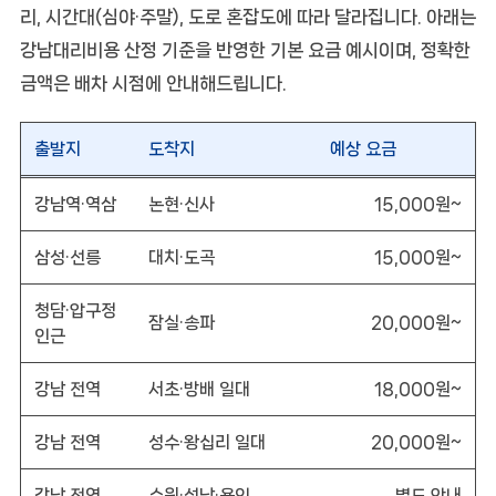
리, 시간대(심야·주말), 도로 혼잡도에 따라 달라집니다. 아래는
강남대리비용
산정 기준을 반영한 기본 요금 예시이며, 정확한
금액은 배차 시점에 안내해드립니다.
출발지
도착지
예상 요금
강남역·역삼
논현·신사
15,000원~
삼성·선릉
대치·도곡
15,000원~
청담·압구정
잠실·송파
20,000원~
인근
강남 전역
서초·방배 일대
18,000원~
강남 전역
성수·왕십리 일대
20,000원~
강남 전역
수원·성남·용인
별도 안내