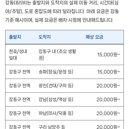
강동대리비는 출발지와 도착지의 실제 이동 거리, 시간대(심
야/주말), 도로 혼잡도에 따라 달라집니다. 아래 요금은
강동
기준 예시
이며, 실제 요금은 배차 시점에 안내해드립니다.
출발지
도착지
예상 요금
천호/성내
강동구 내 (주요 생활
15,000원~
일대
권)
강동구 전역
송파(잠실/문정 등)
15,000원~
강동구 전역
광진(건대/구의 등)
20,000원~
강동구 전역
강남(삼성/역삼 등)
20,000원~
강동구 전역
하남(미사/덕풍 등)
20,000원~
강동구 전역
구리·남양주 등
20,000원~