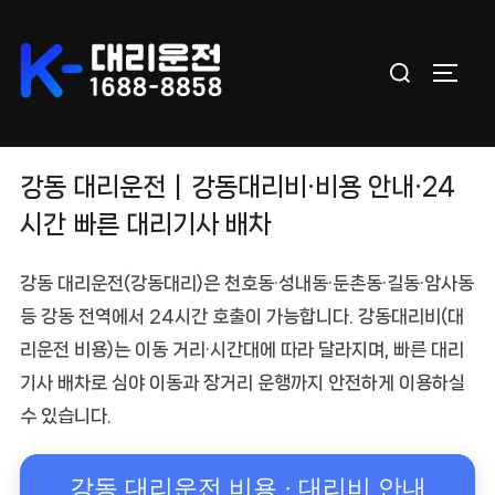
Skip
to
Search
content
TOGGL
for:
강동 대리운전｜강동대리비·비용 안내·24
시간 빠른 대리기사 배차
강동 대리운전
(강동대리)은 천호동·성내동·둔촌동·길동·암사동
등
강동 전역
에서 24시간 호출이 가능합니다.
강동대리비(대
리운전 비용)
는
이동 거리·시간대
에 따라 달라지며,
빠른 대리
기사 배차
로 심야 이동과 장거리 운행까지 안전하게 이용하실
수 있습니다.
강동 대리운전 비용 · 대리비 안내