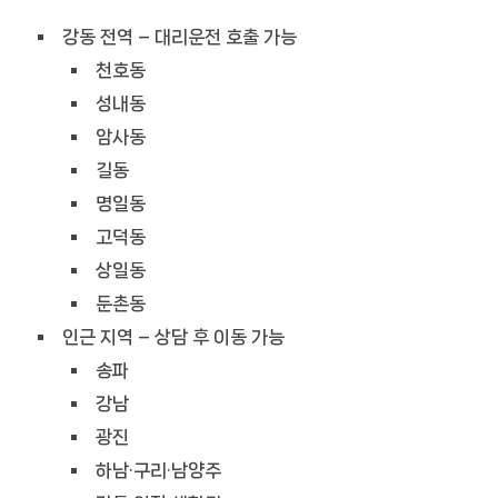
강동 전역 – 대리운전 호출 가능
천호동
성내동
암사동
길동
명일동
고덕동
상일동
둔촌동
인근 지역 – 상담 후 이동 가능
송파
강남
광진
하남·구리·남양주