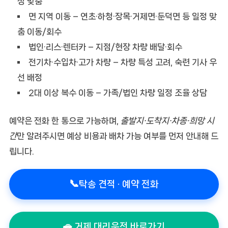
정 맞춤
면 지역 이동
– 연초·하청·장목·거제면·둔덕면 등 일정 맞
춤 이동/회수
법인·리스·렌터카
– 지점/현장 차량 배달·회수
전기차·수입차·고가 차량
– 차량 특성 고려, 숙련 기사 우
선 배정
2대 이상 복수 이동
– 가족/법인 차량 일정 조율 상담
예약은 전화 한 통으로 가능하며,
출발지·도착지·차종·희망 시
간
만 알려주시면 예상 비용과 배차 가능 여부를 먼저 안내해 드
립니다.
📞
탁송 견적 · 예약 전화
🚗 거제 대리운전 바로가기