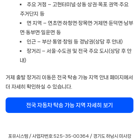
주요 거점 – 고현터미널·상동 상권·옥포 권역·주요
주거단지 등
면 지역 – 연초면·하청면·장목면·거제면·둔덕면·남부
면·동부면·일운면 등
인근 – 부산·통영·창원 등 경남권(상담 후 안내)
장거리 – 서울·수도권 및 전국 주요 도시(상담 후 안
내)
거제 출발 장거리 이동은 전국 탁송 가능 지역 안내 페이지에서
더 자세히 확인하실 수 있습니다.
전국 자동차 탁송 가능 지역 자세히 보기
포유시스템 / 사업자번호:525-35-00364 / 경기도 하남시 미사강