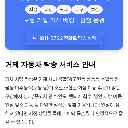
서울
대전
광주
대구
부산
보험 가입 기사 배정 · 안전 운행
1811-2722 전화로 탁송 상담
거제 자동차 탁송 서비스 안내
거제 차량 탁송
은 거제 시내 생활권(고현동·상동동·수월동·장
평동·아주동·옥포동 등)과 조선소·산단·거점 이동 수요가 많은
구간에서
신차/중고차 인수·인도
,
렌터카 회수
,
법인 차량 이동
,
일정 맞춤 이동
등 다양한 상황에 맞춰 이용됩니다. 일정이 정
해져 있다면 사전 상담을 통해 배차와 동선을 더 안정적으로 잡
을 수 있습니다.