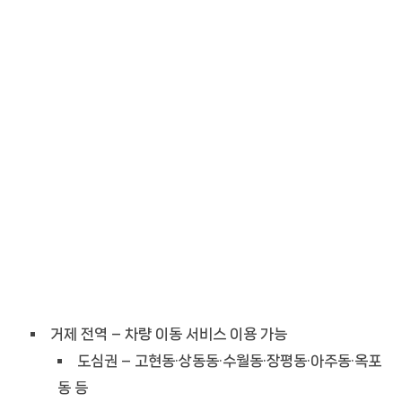
거제 전역 – 차량 이동 서비스 이용 가능
도심권 – 고현동·상동동·수월동·장평동·아주동·옥포
동 등