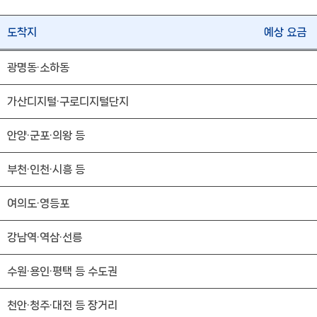
도착지
예상 요금
광명동·소하동
가산디지털·구로디지털단지
안양·군포·의왕 등
부천·인천·시흥 등
여의도·영등포
강남역·역삼·선릉
수원·용인·평택 등 수도권
천안·청주·대전 등 장거리