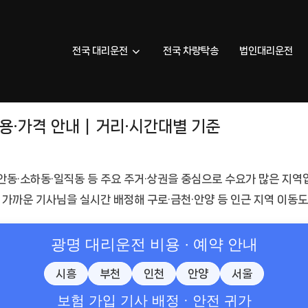
전국 대리운전
전국 차량탁송
법인대리운전
비용·가격 안내｜거리·시간대별 기준
동·소하동·일직동 등 주요 주거·상권을 중심으로 수요가 많은 지역
 가까운 기사님을 실시간 배정해 구로·금천·안양 등 인근 지역 이동
광명 대리운전 비용 · 예약 안내
시흥
부천
인천
안양
서울
보험 가입 기사 배정 · 안전 귀가