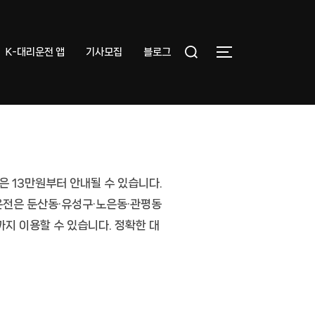
Search
K-대리운전 앱
기사모집
블로그
TOGGLE SIDEB
for:
은 13만원부터 안내될 수 있습니다.
운전
은 둔산동·유성구·노은동·관평동
역까지 이용할 수 있습니다. 정확한
대