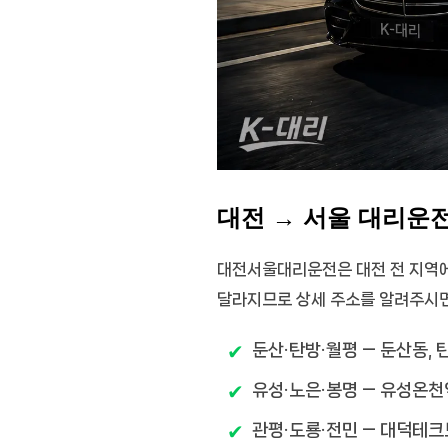
대전 → 서울 대리운전
대전서울대리운전
은 대전 전 지역
달라지므로 상세 주소를 알려주시면
둔산·탄방·월평
— 둔산동, 
유성·노은·봉명
— 유성온천역
관평·도룡·전민
— 대덕테크노