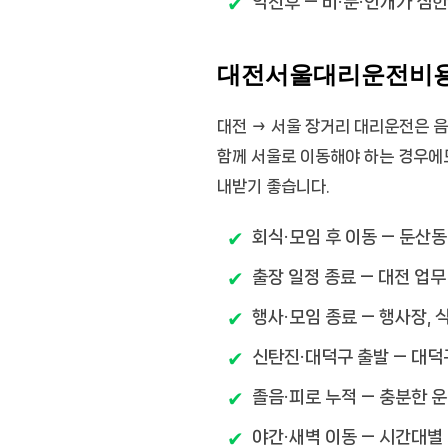
악천후
— 비·눈·안개가 심
대전서울대리운전비용
대전 → 서울 장거리 대리운전은 음
함께 서울로 이동해야 하는 경우에도
내받기 좋습니다.
회식·모임 후 이동
— 둔산동
출장 일정 종료
— 대전 업무
행사·모임 종료
— 행사장, 
신탄진·대덕구 출발
— 대덕
졸음·피로 누적
— 충분한 운
야간·새벽 이동
— 시간대별