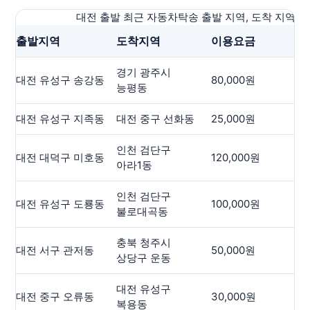
대전 출발 최근 자동차탁송 출발 지역, 도착 지역, 요
출발지역
도착지역
이용요금
운
경기 광주시
대전 유성구 송강동
80,000원
13
능평동
대전 유성구 지족동
대전 중구 선화동
25,000원
22
인천 검단구
대전 대덕구 미호동
120,000원
13
아라1동
인천 검단구
대전 유성구 도룡동
100,000원
19
불로대곡동
충북 청주시
대전 서구 관저동
50,000원
56
상당구 운동
대전 유성구
대전 중구 오류동
30,000원
9.
복용동