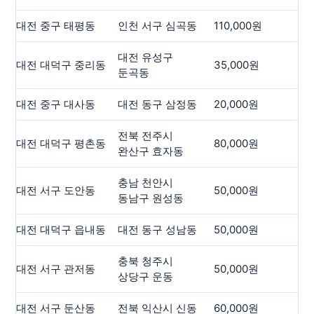
대전 중구 태평동
인천 서구 심곡동
110,000원
19
대전 유성구
대전 대덕구 중리동
35,000원
14
둔곡동
대전 중구 대사동
대전 동구 삼정동
20,000원
6.
전북 전주시
대전 대덕구 평촌동
80,000원
99
완산구 효자동
충남 천안시
대전 서구 도안동
50,000원
69
동남구 원성동
대전 대덕구 읍내동
대전 동구 성남동
50,000원
5.
충북 청주시
대전 서구 관저동
50,000원
56
상당구 운동
대전 서구 둔산동
전북 익산시 신동
60,000원
71