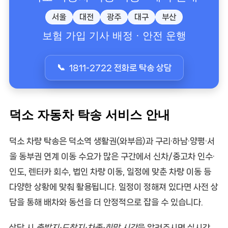
서울
대전
광주
대구
부산
보험 가입 기사 배정 · 안전 운행
1811-2722 전화로 탁송 상담
덕소 자동차 탁송 서비스 안내
덕소 차량 탁송
은 덕소역 생활권(와부읍)과 구리·하남·양평·서
울 동부권 연계 이동 수요가 많은 구간에서
신차/중고차 인수·
인도
,
렌터카 회수
,
법인 차량 이동
,
일정에 맞춘 차량 이동
등
다양한 상황에 맞춰 활용됩니다. 일정이 정해져 있다면 사전 상
담을 통해 배차와 동선을 더 안정적으로 잡을 수 있습니다.
상담 시
출발지·도착지·차종·희망 시간
을 알려주시면 실시간