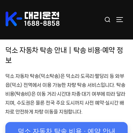
Skip
to
Search
content
TOGGL
for:
덕소 자동차 탁송 안내｜탁송 비용·예약 정
보
덕소 자동차 탁송
(덕소탁송)은 덕소리·도곡리·팔당리 등
와부
읍(덕소) 전역
에서 이용 가능한 차량 탁송 서비스입니다.
탁송
비용(탁송비)
은 이동 거리·시간대·차종·대기 여부에 따라 달라
지며, 수도권은 물론 전국 주요 도시까지
사전 예약·실시간 배
차
로 안전하게 차량 이동을 지원합니다.
덕소 자동차 탁송 비용 · 예약 안내