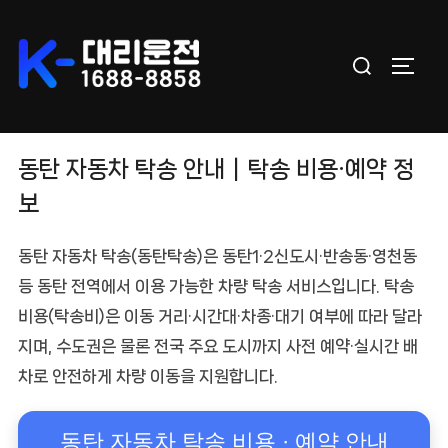
Skip
to
Search
content
TOGGL
for:
동탄 자동차 탁송 안내｜탁송 비용·예약 정
보
동탄 자동차 탁송
(동탄탁송)은 동탄1·2신도시·반송동·영천동
등
동탄 전역
에서 이용 가능한 차량 탁송 서비스입니다.
탁송
비용(탁송비)
은 이동 거리·시간대·차종·대기 여부에 따라 달라
지며, 수도권은 물론 전국 주요 도시까지
사전 예약·실시간 배
차
로 안전하게 차량 이동을 지원합니다.
동탄 자동차 탁송 비용 · 예약 안내