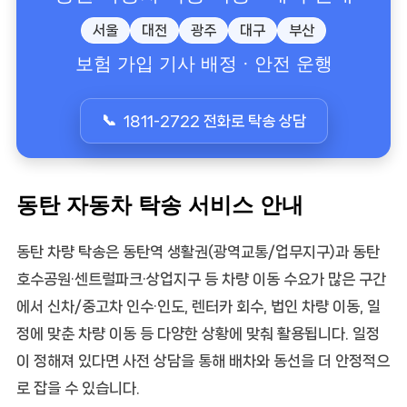
서울
대전
광주
대구
부산
보험 가입 기사 배정 · 안전 운행
1811-2722 전화로 탁송 상담
동탄 자동차 탁송 서비스 안내
동탄 차량 탁송
은 동탄역 생활권(광역교통/업무지구)과 동탄
호수공원·센트럴파크·상업지구 등 차량 이동 수요가 많은 구간
에서
신차/중고차 인수·인도
,
렌터카 회수
,
법인 차량 이동
,
일
정에 맞춘 차량 이동
등 다양한 상황에 맞춰 활용됩니다. 일정
이 정해져 있다면 사전 상담을 통해 배차와 동선을 더 안정적으
로 잡을 수 있습니다.