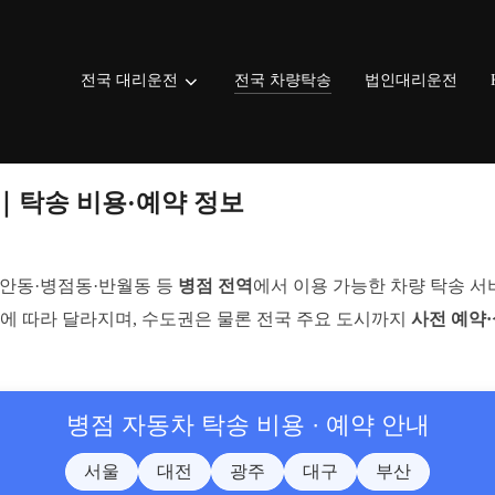
전국 대리운전
전국 차량탁송
법인대리운전
｜탁송 비용·예약 정보
진안동·병점동·반월동 등
병점 전역
에서 이용 가능한 차량 탁송 
에 따라 달라지며, 수도권은 물론 전국 주요 도시까지
사전 예약
병점 자동차 탁송 비용 · 예약 안내
서울
대전
광주
대구
부산