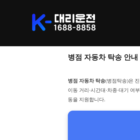
Skip
to
content
병점 자동차 탁송 안내
병점 자동차 탁송
(병점탁송)은 
이동 거리·시간대·차종·대기 여부
동을 지원합니다.