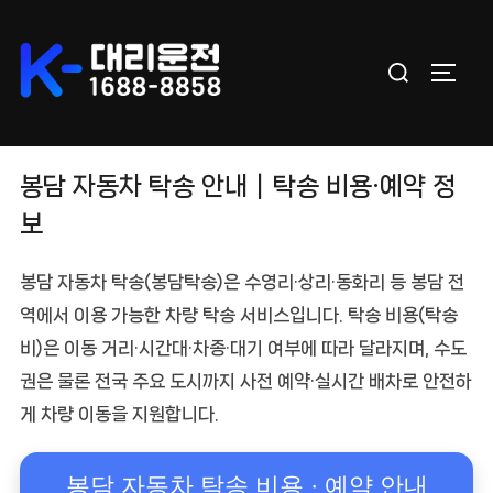
Skip
to
Search
content
TOGGL
for:
봉담 자동차 탁송 안내｜탁송 비용·예약 정
보
봉담 자동차 탁송
(봉담탁송)은 수영리·상리·동화리 등
봉담 전
역
에서 이용 가능한 차량 탁송 서비스입니다.
탁송 비용(탁송
비)
은 이동 거리·시간대·차종·대기 여부에 따라 달라지며, 수도
권은 물론 전국 주요 도시까지
사전 예약·실시간 배차
로 안전하
게 차량 이동을 지원합니다.
봉담 자동차 탁송 비용 · 예약 안내