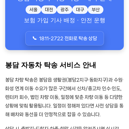
서울
대전
광주
대구
부산
보험 가입 기사 배정 · 안전 운행
1811-2722 전화로 탁송 상담
봉담 자동차 탁송 서비스 안내
봉담 차량 탁송
은 봉담읍 생활권(봉담2지구·동화지구)과 수원·
화성 연계 이동 수요가 많은 구간에서
신차/중고차 인수·인도
,
렌터카 회수
,
법인 차량 이동
,
일정에 맞춘 차량 이동
등 다양한
상황에 맞춰 활용됩니다. 일정이 정해져 있다면 사전 상담을 통
해 배차와 동선을 더 안정적으로 잡을 수 있습니다.
상담 시
출발지·도착지·차종·희망 시간
을 알려주시면 실시간