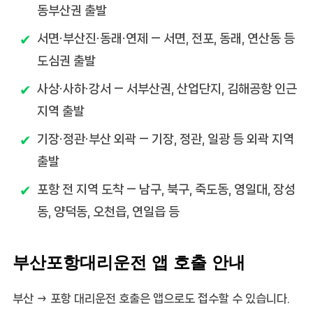
동부산권 출발
서면·부산진·동래·연제
— 서면, 전포, 동래, 연산동 등
도심권 출발
사상·사하·강서
— 서부산권, 산업단지, 김해공항 인근
지역 출발
기장·정관·부산 외곽
— 기장, 정관, 일광 등 외곽 지역
출발
포항 전 지역 도착
— 남구, 북구, 죽도동, 영일대, 장성
동, 양덕동, 오천읍, 연일읍 등
부산포항대리운전 앱 호출 안내
부산 → 포항 대리운전 호출은 앱으로도 접수할 수 있습니다.