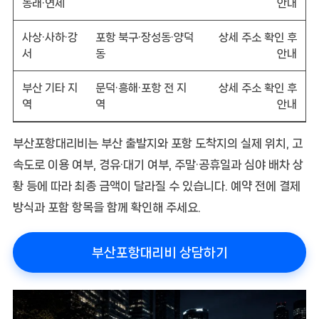
동래·연제
안내
사상·사하·강
포항 북구·장성동·양덕
상세 주소 확인 후
서
동
안내
부산 기타 지
문덕·흥해·포항 전 지
상세 주소 확인 후
역
역
안내
부산포항대리비는 부산 출발지와 포항 도착지의 실제 위치, 고
속도로 이용 여부, 경유·대기 여부, 주말·공휴일과 심야 배차 상
황 등에 따라 최종 금액이 달라질 수 있습니다. 예약 전에 결제
방식과 포함 항목을 함께 확인해 주세요.
부산포항대리비 상담하기