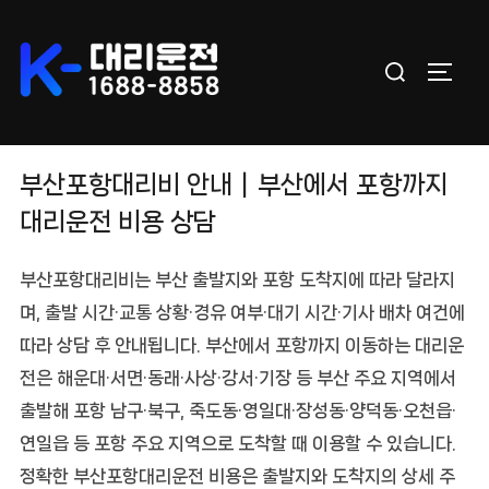
Skip
to
Search
content
TOGGL
for:
부산포항대리비 안내｜부산에서 포항까지
대리운전 비용 상담
부산포항대리비
는 부산 출발지와 포항 도착지에 따라 달라지
며, 출발 시간·교통 상황·경유 여부·대기 시간·기사 배차 여건에
따라 상담 후 안내됩니다. 부산에서 포항까지 이동하는 대리운
전은 해운대·서면·동래·사상·강서·기장 등 부산 주요 지역에서
출발해 포항 남구·북구, 죽도동·영일대·장성동·양덕동·오천읍·
연일읍 등 포항 주요 지역으로 도착할 때 이용할 수 있습니다.
정확한
부산포항대리운전 비용
은 출발지와 도착지의 상세 주