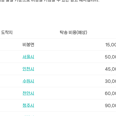
도착지
탁송 비용(예상)
비봉면
15,0
서울시
50,0
인천시
45,0
수원시
30,0
천안시
60,0
청주시
90,0