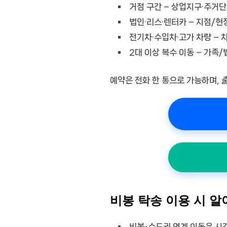
거점 구간
– 상업지구·주거단
법인·리스·렌터카
– 지점/현
전기차·수입차·고가 차량
– 
2대 이상 복수 이동
– 가족/
예약은 전화 한 통으로 가능하며,
비봉 탁송 이용 시 알
비봉-수도권 연계 이동은 시