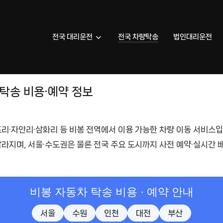
전국 대리운전
전국 차량탁송
법인대리운전
탁송 비용·예약 정보
포리·자안리·삼화리 등
비봉 전역
에서 이용 가능한 차량 이동 서비스
달라지며, 서울·수도권은 물론 전국 주요 도시까지
사전 예약·실시간 
비봉 자동차 탁송 비용 · 예약 안내
서울
수원
인천
대전
부산