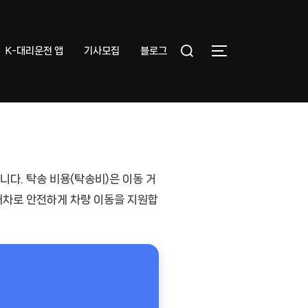
Search
K-대리운전 앱
기사모집
블로그
TOGGLE SIDEB
for:
입니다.
탁송 비용(탁송비)
은 이동 거
배차
로 안전하게 차량 이동을 지원합