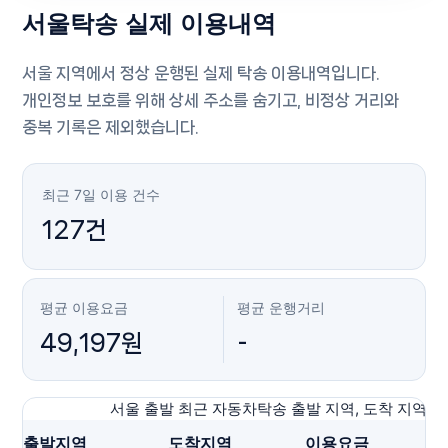
서울탁송 실제 이용내역
서울 지역에서 정상 운행된 실제 탁송 이용내역입니다.
개인정보 보호를 위해 상세 주소를 숨기고, 비정상 거리와
중복 기록은 제외했습니다.
최근 7일 이용 건수
127건
평균 이용요금
평균 운행거리
49,197원
-
서울 출발 최근 자동차탁송 출발 지역, 도착 지역, 요
출발지역
도착지역
이용요금
운