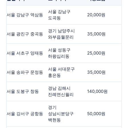
서울 강남구
서울 강남구 역삼동
20,000원
-
도곡동
경기 남양주시
서울 광진구 중곡동
35,000원
-
와부읍월문리
서울 성동구
서울 서초구 양재동
25,000원
-
하왕십리동
서울 서대문구
서울 송파구 문정동
35,000원
-
홍은동
경남 김해시
서울 도봉구 창동
140,000원
-
진례면신월리
경기
서울 강서구 공항동
성남시분당구
50,000원
-
백현동