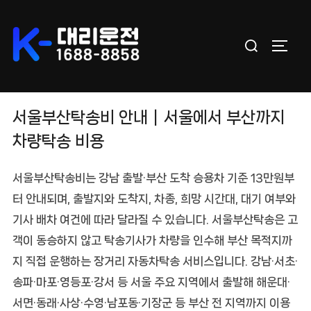
Skip
to
Search
content
TOGGL
for:
서울부산탁송비 안내｜서울에서 부산까지
차량탁송 비용
서울부산탁송비
는
강남 출발·부산 도착 승용차 기준 13만원부
터
안내되며, 출발지와 도착지, 차종, 희망 시간대, 대기 여부와
기사 배차 여건에 따라 달라질 수 있습니다.
서울부산탁송
은 고
객이 동승하지 않고 탁송기사가 차량을 인수해 부산 목적지까
지 직접 운행하는 장거리 자동차탁송 서비스입니다. 강남·서초·
송파·마포·영등포·강서 등 서울 주요 지역에서 출발해 해운대·
서면·동래·사상·수영·남포동·기장군 등 부산 전 지역까지 이용