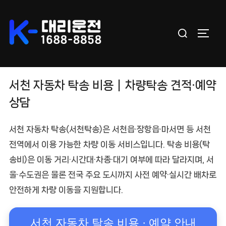
Skip
to
Search
content
TOGGL
for:
서천 자동차 탁송 비용｜차량탁송 견적·예약
상담
서천 자동차 탁송
(서천탁송)은 서천읍·장항읍·마서면 등
서천
전역
에서 이용 가능한 차량 이동 서비스입니다.
탁송 비용(탁
송비)
은 이동 거리·시간대·차종·대기 여부에 따라 달라지며, 서
울·수도권은 물론 전국 주요 도시까지
사전 예약·실시간 배차
로
안전하게 차량 이동을 지원합니다.
서천 자동차 탁송 비용 · 예약 안내