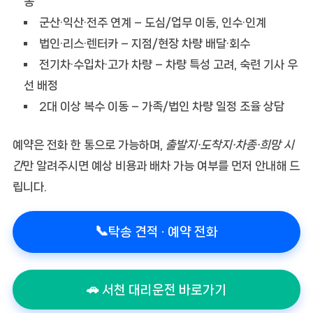
동
군산·익산·전주 연계
– 도심/업무 이동, 인수·인계
법인·리스·렌터카
– 지점/현장 차량 배달·회수
전기차·수입차·고가 차량
– 차량 특성 고려, 숙련 기사 우
선 배정
2대 이상 복수 이동
– 가족/법인 차량 일정 조율 상담
예약은 전화 한 통으로 가능하며,
출발지·도착지·차종·희망 시
간
만 알려주시면 예상 비용과 배차 가능 여부를 먼저 안내해 드
립니다.
📞
탁송 견적 · 예약 전화
🚗 서천 대리운전 바로가기