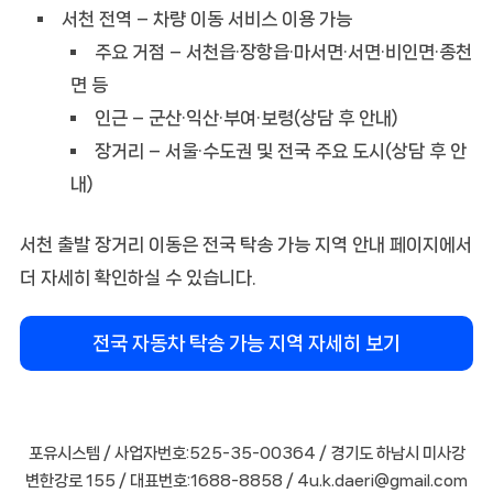
서천 전역 – 차량 이동 서비스 이용 가능
주요 거점 – 서천읍·장항읍·마서면·서면·비인면·종천
면 등
인근 – 군산·익산·부여·보령(상담 후 안내)
장거리 – 서울·수도권 및 전국 주요 도시(상담 후 안
내)
서천 출발 장거리 이동은 전국 탁송 가능 지역 안내 페이지에서
더 자세히 확인하실 수 있습니다.
전국 자동차 탁송 가능 지역 자세히 보기
포유시스템 / 사업자번호:525-35-00364 / 경기도 하남시 미사강
변한강로 155 / 대표번호:1688-8858 / 4u.k.daeri@gmail.com