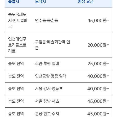
출발지
도착지
예상 요금
송도국제도
시·센트럴파
연수동·동춘동
15,000원~
크
인천대입구·
구월동·예술회관역 인
트리플스트
20,000원~
근
리트
송도 전역
주안·부평 일대
25,000원~
송도 전역
인천공항·영종 일대
40,000원~
송도 전역
서울 강서·영등포
40,000원~
송도 전역
서울 강남·서초
45,000원~
송도 전역
분당·판교·수지
45,000원~