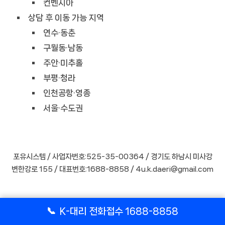
컨벤시아
상담 후 이동 가능 지역
연수·동춘
구월동·남동
주안·미추홀
부평·청라
인천공항·영종
서울·수도권
포유시스템 / 사업자번호:525-35-00364 / 경기도 하남시 미사강
변한강로 155 / 대표번호:1688-8858 / 4u.k.daeri@gmail.com
📞
K-대리 전화접수 1688-8858