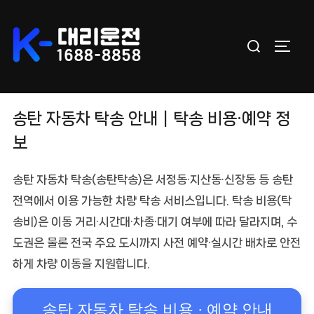
Skip
to
Search
content
TOGGL
for:
송탄 자동차 탁송 안내｜탁송 비용·예약 정
보
송탄 자동차 탁송
(송탄탁송)은 서정동·지산동·신장동 등
송탄
전역
에서 이용 가능한 차량 탁송 서비스입니다.
탁송 비용(탁
송비)
은 이동 거리·시간대·차종·대기 여부에 따라 달라지며, 수
도권은 물론 전국 주요 도시까지
사전 예약·실시간 배차
로 안전
하게 차량 이동을 지원합니다.
송탄 자동차 탁송 비용 · 예약 안내