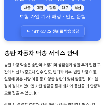
서울
대전
광주
대구
부산
보험 가입 기사 배정 · 안전 운행
1811-2722 전화로 탁송 상담
송탄 자동차 탁송 서비스 안내
송탄 차량 탁송
은 송탄역·서정리역 생활권과 상권·주거 밀집 구
간에서
신차/중고차 인수·인도
,
렌터카 회수
,
법인 차량 이동
,
일정에 맞춘 차량 이동
등 다양한 상황에 맞춰 활용됩니다. 일
정이 정해져 있다면 사전 상담을 통해 배차와 동선을 더 안정적
으로 잡을 수 있습니다.
상담 시
출발지·도착지·차종·희망 시간
을 알려주시면 실시간