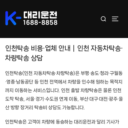
Skip
to
Search
content
TOGGL
for:
인천탁송 비용·업체 안내｜인천 자동차탁송·
차량탁송 상담
인천탁송(인천 자동차탁송·차량탁송)
은 부평·송도·청라·구월동
·영종·남동공단 등 인천 전역에서 차량을 인수해 원하는 목적지
까지 이동하는 서비스입니다. 인천 출발 차량탁송은 물론 인천
도착 탁송, 서울·경기·수도권 연계 이동, 부산·대구·대전·광주·울
산 방향 장거리 탁송비 상담도 가능합니다.
인천탁송
은 고객이 차량에 동승하는 대리운전과 달리 기사가