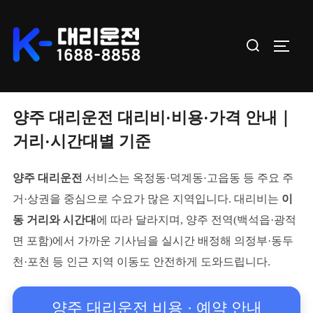
Skip
to
Search
TOGGL
content
for:
양주 대리운전 대리비·비용·가격 안내｜
거리·시간대별 기준
양주 대리운전
서비스는 옥정동·덕계동·고읍동 등 주요 주
거·상권을 중심으로 수요가 많은 지역입니다. 대리비는
이
동 거리와 시간대
에 따라 달라지며, 양주 전역(백석읍·광적
면 포함)에서 가까운 기사님을 실시간 배정해 의정부·동두
천·포천 등 인근 지역 이동도 안전하게 도와드립니다.
양주 대리운전 비용 · 예약 안내