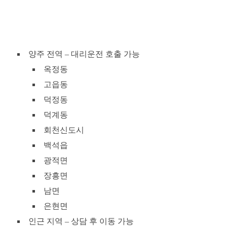
양주 전역 – 대리운전 호출 가능
옥정동
고읍동
덕정동
덕계동
회천신도시
백석읍
광적면
장흥면
남면
은현면
인근 지역 – 상담 후 이동 가능