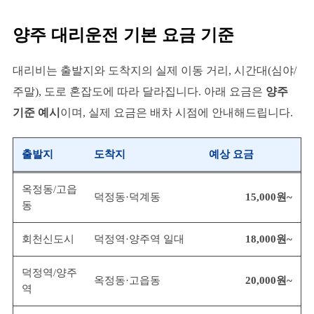
양주 대리운전 기본 요금 기준
대리비는 출발지와 도착지의 실제 이동 거리, 시간대(심야/
주말), 도로 혼잡도에 따라 달라집니다. 아래 요금은
양주
기준 예시
이며, 실제 요금은 배차 시점에 안내해드립니다.
출발지
도착지
예상 요금
옥정동/고읍
덕정동·덕계동
15,000원~
동
회천신도시
덕정역·양주역 일대
18,000원~
덕정역/양주
옥정동·고읍동
20,000원~
역