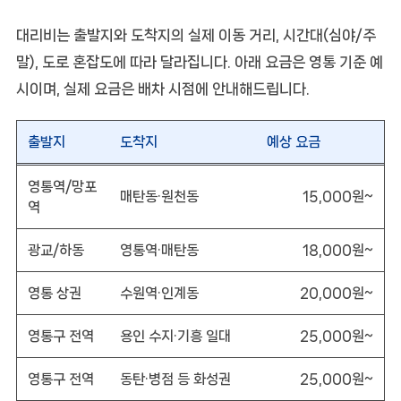
대리비는 출발지와 도착지의 실제 이동 거리, 시간대(심야/주
말), 도로 혼잡도에 따라 달라집니다. 아래 요금은
영통 기준 예
시
이며, 실제 요금은 배차 시점에 안내해드립니다.
출발지
도착지
예상 요금
영통역/망포
매탄동·원천동
15,000원~
역
광교/하동
영통역·매탄동
18,000원~
영통 상권
수원역·인계동
20,000원~
영통구 전역
용인 수지·기흥 일대
25,000원~
영통구 전역
동탄·병점 등 화성권
25,000원~