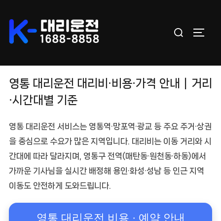
Skip
to
Search
content
TOGGL
for:
영통 대리운전 대리비·비용·가격 안내｜거리
·시간대별 기준
영통 대리운전
서비스는 영통역·망포역·광교 등 주요 주거·상권
을 중심으로 수요가 많은 지역입니다. 대리비는
이동 거리와 시
간대
에 따라 달라지며, 영통구 전역(매탄동·원천동·하동)에서
가까운 기사님을 실시간 배정해 용인·화성·성남 등 인근 지역
이동도 안전하게 도와드립니다.
영통 대리운전 비용 · 예약 안내