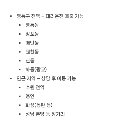
영통구 전역 – 대리운전 호출 가능
영통동
망포동
매탄동
원천동
신동
하동(광교)
인근 지역 – 상담 후 이동 가능
수원 전역
용인
화성(동탄 등)
성남·분당 등 장거리