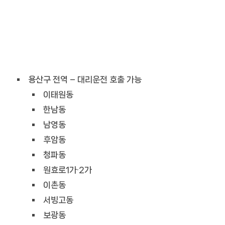
용산구 전역 – 대리운전 호출 가능
이태원동
한남동
남영동
후암동
청파동
원효로1가·2가
이촌동
서빙고동
보광동