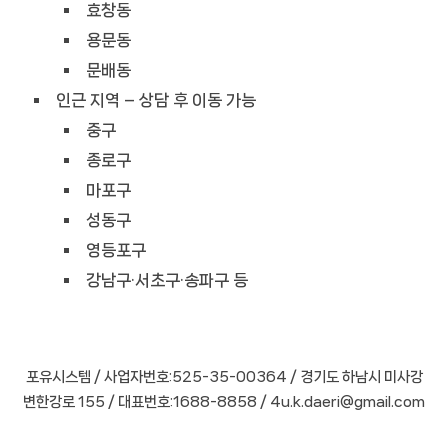
효창동
용문동
문배동
인근 지역 – 상담 후 이동 가능
중구
종로구
마포구
성동구
영등포구
강남구·서초구·송파구 등
포유시스템 / 사업자번호:525-35-00364 / 경기도 하남시 미사강
변한강로 155 / 대표번호:1688-8858 / 4u.k.daeri@gmail.com