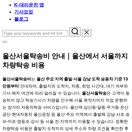
K-대리운전 앱
기사모집
블로그
Search
for:
Toggle
sidebar
&
울산서울탁송비 안내｜울산에서 서울까지
navigation
차량탁송 비용
울산서울탁송비
는
울산 주요 지역 출발·서울 강남 도착 승용차 기준 13
만원부터
안내되며, 출발지와 도착지, 차종, 희망 시간대, 대기 여부와
기사 배차 여건에 따라 달라질 수 있습니다.
울산서울탁송
은 고객이 동
승하지 않고 탁송기사가 차량을 인수해 서울 목적지까지 직접 운행하
는 장거리 자동차탁송 서비스입니다. 울산역·삼산동·달동·무거동·온산
공단·현대자동차 울산공장 등 울산 주요 지역에서 출발해 강남·서초·송
파·마포·영등포·강서 등 서울 전 지역까지 이용할 수 있습니다. 정확한
차량탁송 비용은 출발지·도착지의 상세 주소와 차량 조건을 확인한 후