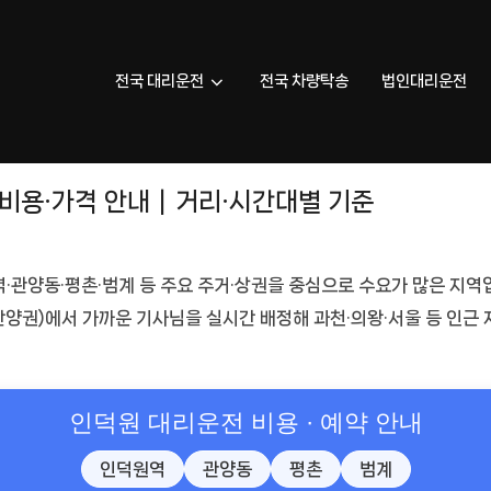
전국 대리운전
전국 차량탁송
법인대리운전
·비용·가격 안내｜거리·시간대별 기준
·관양동·평촌·범계 등 주요 주거·상권을 중심으로 수요가 많은 지역
(안양권)에서 가까운 기사님을 실시간 배정해 과천·의왕·서울 등 인근
인덕원 대리운전 비용 · 예약 안내
인덕원역
관양동
평촌
범계