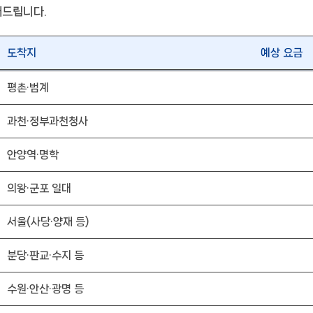
해드립니다.
도착지
예상 요금
평촌·범계
과천·정부과천청사
안양역·명학
의왕·군포 일대
서울(사당·양재 등)
분당·판교·수지 등
수원·안산·광명 등