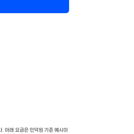
다. 아래 요금은
인덕원 기준 예시
이