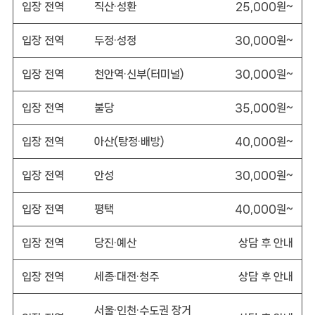
입장 전역
직산·성환
25,000원~
입장 전역
두정·성정
30,000원~
입장 전역
천안역·신부(터미널)
30,000원~
입장 전역
불당
35,000원~
입장 전역
아산(탕정·배방)
40,000원~
입장 전역
안성
30,000원~
입장 전역
평택
40,000원~
입장 전역
당진·예산
상담 후 안내
입장 전역
세종·대전·청주
상담 후 안내
서울·인천·수도권 장거