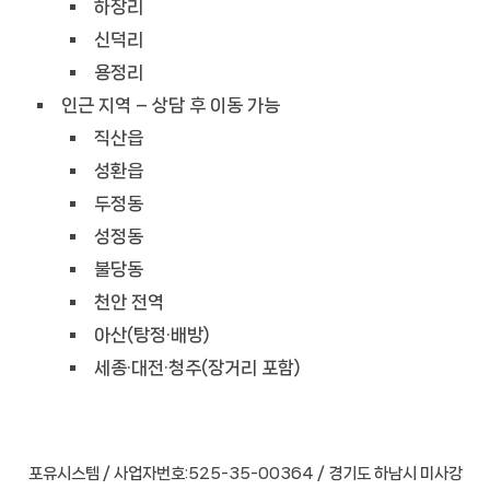
하장리
신덕리
용정리
인근 지역 – 상담 후 이동 가능
직산읍
성환읍
두정동
성정동
불당동
천안 전역
아산(탕정·배방)
세종·대전·청주(장거리 포함)
포유시스템 / 사업자번호:525-35-00364 / 경기도 하남시 미사강