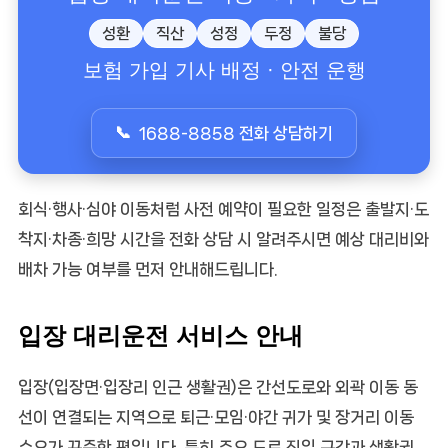
성환
직산
성정
두정
불당
보험 가입 기사 배정 · 안전 운행
1688-8858 전화 상담하기
회식·행사·심야 이동처럼
사전 예약
이 필요한 일정은 출발지·도
착지·차종·희망 시간을 전화 상담 시 알려주시면
예상 대리비
와
배차 가능 여부를 먼저 안내해드립니다.
입장 대리운전 서비스 안내
입장(입장면·입장리 인근 생활권)은 간선도로와 외곽 이동 동
선이 연결되는 지역으로 퇴근·모임·야간 귀가 및 장거리 이동
수요가 꾸준한 편입니다. 특히 주요 도로 진입 구간과 생활권