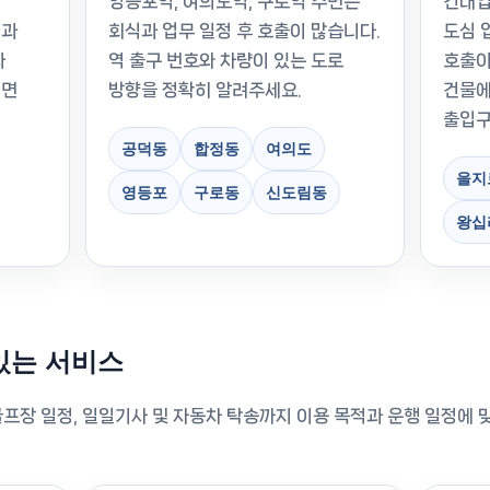
영등포역, 여의도역, 구로역 주변은
건대입
녁과
회식과 업무 일정 후 호출이 많습니다.
도심 
과
역 출구 번호와 차량이 있는 도로
호출이
시면
방향을 정확히 알려주세요.
건물에
출입구
공덕동
합정동
여의도
을지
영등포
구로동
신도림동
왕십
있는 서비스
프장 일정, 일일기사 및 자동차 탁송까지 이용 목적과 운행 일정에 