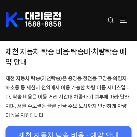
Skip
to
Search
content
TOGGL
for:
제천 자동차 탁송 비용·탁송비·차량탁송 예
약 안내
제천 자동차 탁송
(제천탁송)은 중앙동·청전동·고암동·의림지·
하소동 등
제천시 전역
에서 이용 가능한 차량 이동 서비스입니
다. 탁송 비용은
이동 거리·시간대·차종·대기 여부
에 따라 달라
지며, 서울·수도권은 물론 전국 주요 도시까지 안전하게 차량
이동을 지원합니다.
제천 자동차 탁송 비용 · 예약 안내