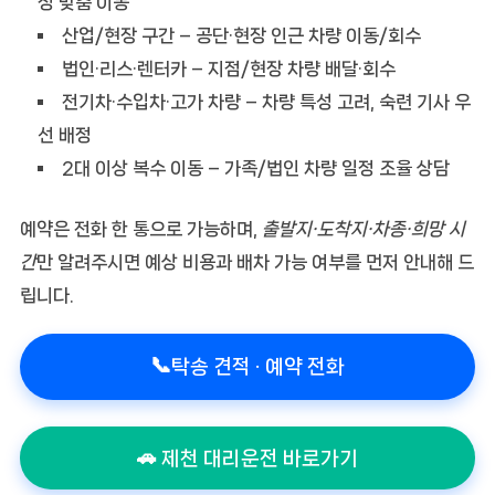
정 맞춤 이동
산업/현장 구간
– 공단·현장 인근 차량 이동/회수
법인·리스·렌터카
– 지점/현장 차량 배달·회수
전기차·수입차·고가 차량
– 차량 특성 고려, 숙련 기사 우
선 배정
2대 이상 복수 이동
– 가족/법인 차량 일정 조율 상담
예약은 전화 한 통으로 가능하며,
출발지·도착지·차종·희망 시
간
만 알려주시면 예상 비용과 배차 가능 여부를 먼저 안내해 드
립니다.
📞
탁송 견적 · 예약 전화
🚗 제천 대리운전 바로가기