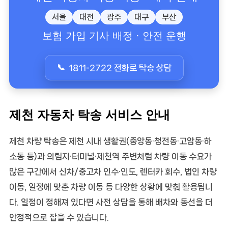
서울
대전
광주
대구
부산
보험 가입 기사 배정 · 안전 운행
1811-2722 전화로 탁송 상담
제천 자동차 탁송 서비스 안내
제천 차량 탁송
은 제천 시내 생활권(중앙동·청전동·고암동·하
소동 등)과 의림지·터미널·제천역 주변처럼 차량 이동 수요가
많은 구간에서
신차/중고차 인수·인도
,
렌터카 회수
,
법인 차량
이동
,
일정에 맞춘 차량 이동
등 다양한 상황에 맞춰 활용됩니
다. 일정이 정해져 있다면 사전 상담을 통해 배차와 동선을 더
안정적으로 잡을 수 있습니다.