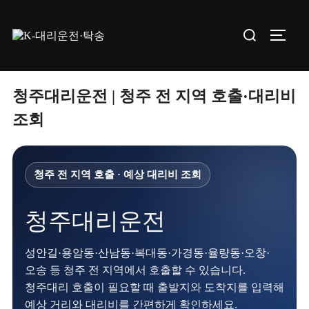
Skip
to
Search
TOGGL
content
for:
청주대리운전 | 청주 전 지역 호출·대리비
조회
청주 전 지역 호출 · 예상 대리비 조회
청주대리운전
성안길·용암동·산남동·복대동·가경동·율량동·오창·
오송 등 청주 전 지역에서 호출할 수 있습니다.
청주대리 호출이 필요할 때 출발지와 도착지를 입력해
예상 거리와 대리비를 간편하게 확인하세요.