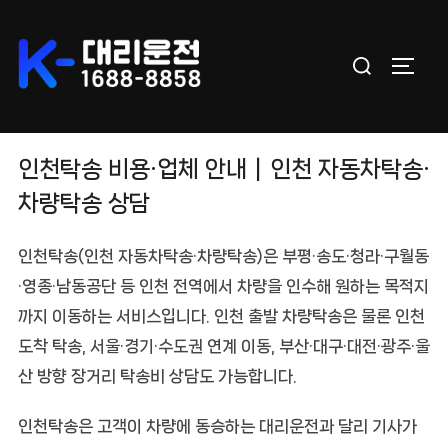
Skip
to
Search
content
TOGGL
for:
인천탁송 비용·업체 안내｜인천 자동차탁송·
차량탁송 상담
인천탁송(인천 자동차탁송·차량탁송)
은 부평·송도·청라·구월동
·영종·남동공단 등 인천 전역에서 차량을 인수해 원하는 목적지
까지 이동하는 서비스입니다. 인천 출발 차량탁송은 물론 인천
도착 탁송, 서울·경기·수도권 연계 이동, 부산·대구·대전·광주·울
산 방향 장거리 탁송비 상담도 가능합니다.
인천탁송
은 고객이 차량에 동승하는 대리운전과 달리 기사가