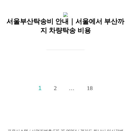
서울부산탁송비 안내｜서울에서 부산까
지 차량탁송 비용
글
1
2
…
18
페
이
지
매
포유시스템 / 사업자번호:525-35-00364 / 경기도 하남시 미사강변