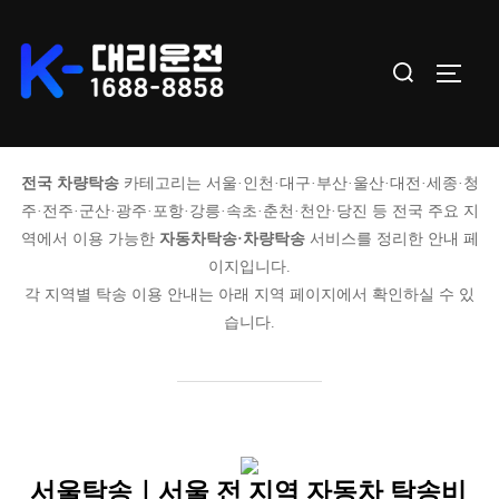
Skip
to
Search
TOGGL
content
for:
전국 차량탁송
카테고리는 서울·인천·대구·부산·울산·대전·세종·청
주·전주·군산·광주·포항·강릉·속초·춘천·천안·당진 등 전국 주요 지
역에서 이용 가능한
자동차탁송·차량탁송
서비스를 정리한 안내 페
이지입니다.
각 지역별 탁송 이용 안내는 아래 지역 페이지에서 확인하실 수 있
습니다.
서울탁송｜서울 전 지역 자동차 탁송비