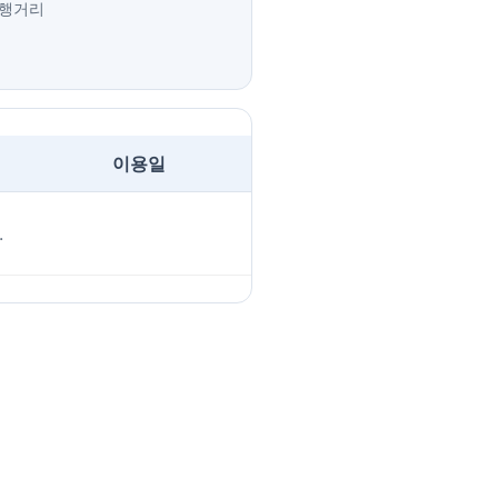
운행거리
이용일
.