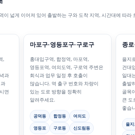
내
역이 넓게 이어져 있어 출발하는 구와 도착 지역, 시간대에 따라 
마포구·영등포구·구로구
종로
역,
홍대입구역, 합정역, 마포역,
을지로
영등포역, 여의도역, 구로역 주변은
건대입
저녁과
회식과 업무 일정 후 호출이
일대는
명과
많습니다. 역 출구 번호와 차량이
출발하
주시면
있는 도로 방향을 정확히
골목이
알려주세요.
큰 도
좋습니
공덕동
합정동
여의도
을지
영등포
구로동
신도림동