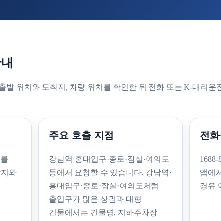
안내
출발 위치와 도착지, 차량 위치를 확인한 뒤 전화 또는 K-대리운
주요 호출 지점
전화
권를
강남역·홍대입구·종로·잠실·여의도
1688
발지와
등에서 요청할 수 있습니다. 강남역·
앱에서
홍대입구·종로·잠실·여의도처럼
경유 
출입구가 많은 상권과 대형
건물에서는 건물명, 지하주차장