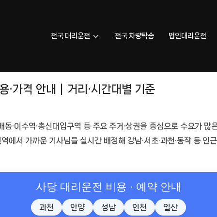
전국 대리운전
전국 차량탁송
법인대리운전
비용·가격 안내｜거리·시간대별 기준
배동·이수역·총신대입구역 등 주요 주거·상권을 중심으로 수요가 많
 전역에서 가까운 기사님을 실시간 배정해 강남·서초·과천·동작 등 인
사당 대리운전 비용 · 예약 안내
과천
안양
성남
인천
일산