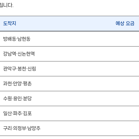
립니다.
도착지
예상 요금
방배동·남현동
강남역·신논현역
관악구·봉천·신림
과천·안양·평촌
수원·용인·분당
일산·파주·김포
구리·의정부·남양주